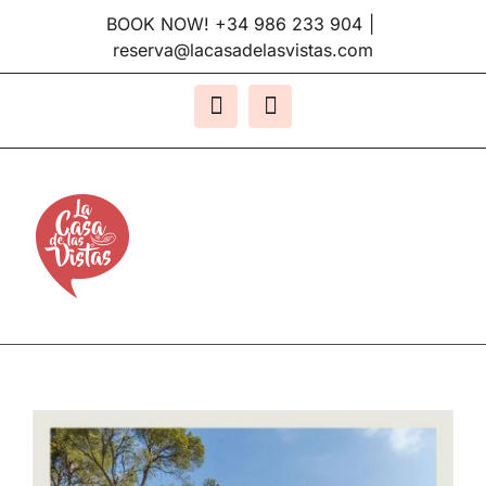
Saltar
BOOK NOW! +34 986 233 904
|
al
reserva@lacasadelasvistas.com
contenido
Facebook
Instagram